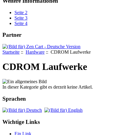
Weitere Informationen
Seite 2
Seite 3
Seite 4
Partner
Startseite
::
Hardware
:: CDROM Laufwerke
CDROM Laufwerke
In dieser Kategorie gibt es derzeit keine Artikel.
Sprachen
Wichtige Links
Ein Link