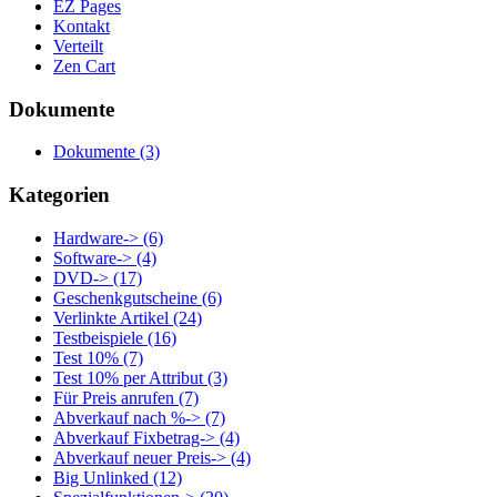
EZ Pages
Kontakt
Verteilt
Zen Cart
Dokumente
Dokumente
(3)
Kategorien
Hardware->
(6)
Software->
(4)
DVD->
(17)
Geschenkgutscheine
(6)
Verlinkte Artikel
(24)
Testbeispiele
(16)
Test 10%
(7)
Test 10% per Attribut
(3)
Für Preis anrufen
(7)
Abverkauf nach %->
(7)
Abverkauf Fixbetrag->
(4)
Abverkauf neuer Preis->
(4)
Big Unlinked
(12)