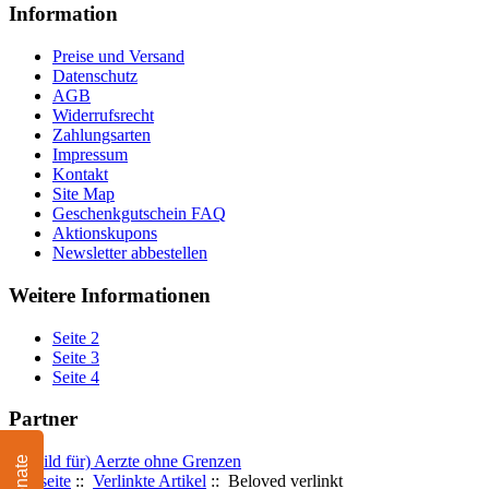
Information
Preise und Versand
Datenschutz
AGB
Widerrufsrecht
Zahlungsarten
Impressum
Kontakt
Site Map
Geschenkgutschein FAQ
Aktionskupons
Newsletter abbestellen
Weitere Informationen
Seite 2
Seite 3
Seite 4
Partner
Donate
Startseite
::
Verlinkte Artikel
:: Beloved verlinkt