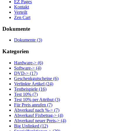
EZ Pages
Kontakt
Verteilt
Zen Cart
Dokumente
Dokumente
(3)
Kategorien
Hardware->
(6)
Software->
(4)
DVD->
(17)
Geschenkgutscheine
(6)
Verlinkte Artikel
(24)
Testbeispiele
(16)
Test 10%
(7)
Test 10% per Attribut
(3)
Für Preis anrufen
(7)
Abverkauf nach %->
(7)
Abverkauf Fixbetrag->
(4)
Abverkauf neuer Preis->
(4)
Big Unlinked
(12)