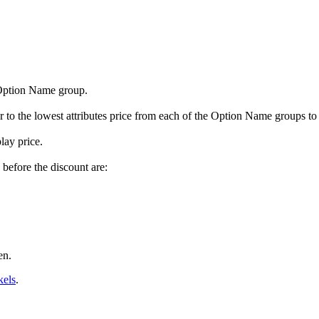
h Option Name group.
r to the lowest attributes price from each of the Option Name groups to
lay price.
s before the discount are:
en.
kels
.