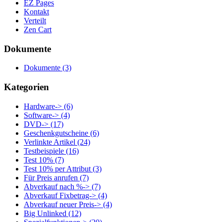
EZ Pages
Kontakt
Verteilt
Zen Cart
Dokumente
Dokumente
(3)
Kategorien
Hardware->
(6)
Software->
(4)
DVD->
(17)
Geschenkgutscheine
(6)
Verlinkte Artikel
(24)
Testbeispiele
(16)
Test 10%
(7)
Test 10% per Attribut
(3)
Für Preis anrufen
(7)
Abverkauf nach %->
(7)
Abverkauf Fixbetrag->
(4)
Abverkauf neuer Preis->
(4)
Big Unlinked
(12)