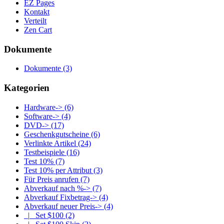
EZ Pages
Kontakt
Verteilt
Zen Cart
Dokumente
Dokumente
(3)
Kategorien
Hardware->
(6)
Software->
(4)
DVD->
(17)
Geschenkgutscheine
(6)
Verlinkte Artikel
(24)
Testbeispiele
(16)
Test 10%
(7)
Test 10% per Attribut
(3)
Für Preis anrufen
(7)
Abverkauf nach %->
(7)
Abverkauf Fixbetrag->
(4)
Abverkauf neuer Preis
->
(4)
|_ Set $100
(2)