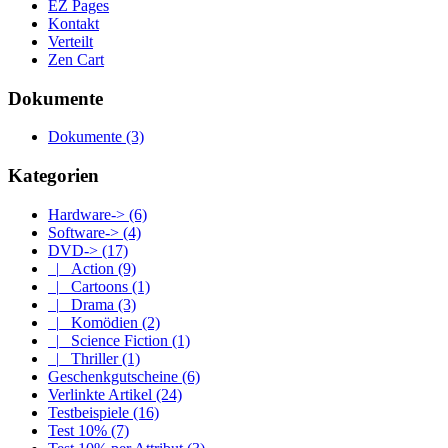
EZ Pages
Kontakt
Verteilt
Zen Cart
Dokumente
Dokumente
(3)
Kategorien
Hardware->
(6)
Software->
(4)
DVD
->
(17)
|_ Action
(9)
|_ Cartoons
(1)
|_ Drama
(3)
|_ Komödien
(2)
|_ Science Fiction
(1)
|_ Thriller
(1)
Geschenkgutscheine
(6)
Verlinkte Artikel
(24)
Testbeispiele
(16)
Test 10%
(7)