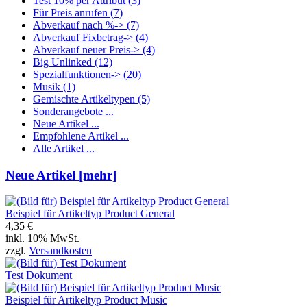
Test 10% per Attribut
(3)
Für Preis anrufen
(7)
Abverkauf nach %->
(7)
Abverkauf Fixbetrag->
(4)
Abverkauf neuer Preis->
(4)
Big Unlinked
(12)
Spezialfunktionen->
(20)
Musik
(1)
Gemischte Artikeltypen
(5)
Sonderangebote ...
Neue Artikel ...
Empfohlene Artikel ...
Alle Artikel ...
Neue Artikel [mehr]
Beispiel für Artikeltyp Product General
4,35 €
inkl. 10% MwSt.
zzgl.
Versandkosten
Test Dokument
Beispiel für Artikeltyp Product Music